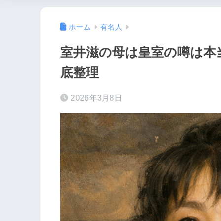
ホーム
有名人
室井滋の母は皇室の噂は本
底整理
2026年3月8日