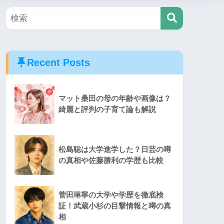
Recent Posts
マット桑田の母の年齢や画像は？
綺麗と評判の子育て論も解説
松島聡は大学進学した？日芸の噂
の真相や佐藤勝利の学歴も比較
菅田琳寧の大学や学歴を徹底検
証！武蔵小杉の目撃情報と噂の真
相