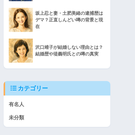
坂上忍と妻・土肥美緒の逮捕歴は
デマ？正直しんどい噂の背景と現
在
沢口靖子が結婚しない理由とは？
結婚歴や堤義明氏との噂の真実
カテゴリー
有名人
未分類