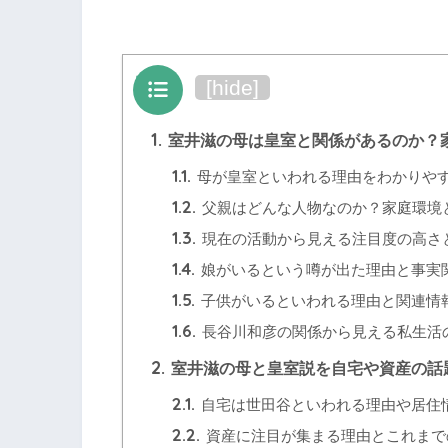
目次
[
hide
]
1.
室井滋の母は皇室と関係があるのか？
1.1.
母が皇室といわれる理由をわかりや
1.2.
父親はどんな人物なのか？家庭環境
1.3.
現在の活動から見える注目度の高さ
1.4.
娘がいるという噂が出た理由と事実
1.5.
子供がいるといわれる理由と関連情
1.6.
長谷川和彦の関係から見える私生活
2.
室井滋の母と皇室説を自宅や資産の話
2.1.
自宅は世田谷といわれる理由や居住
2.2.
資産に注目が集まる理由とこれまで