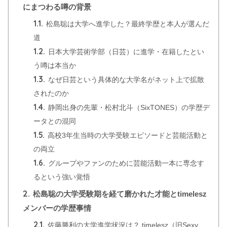
にまつわる噂の背景
1.1.
松島聡は大学へ進学した？最終学歴と本人が選んだ
道
1.2.
日本大学芸術学部（日芸）に進学・在籍したとい
う噂は本当か
1.3.
なぜ日芸という具体的な大学名がネット上で拡散
されたのか
1.4.
静岡出身の先輩・松村北斗（SixTONES）の学歴デ
ータとの混同
1.5.
高校3年生当時の大学受験エピソードと芸能活動と
の両立
1.6.
グループやファンのために芸能活動一本に専念す
るという強い覚悟
2.
松島聡の大学受験期を経て磨かれた才能とtimelesz
メンバーの学歴事情
2.1.
佐藤勝利の大学進学状況は？ timelesz（旧Sexy