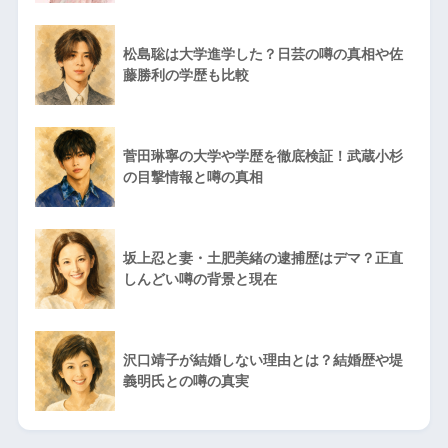
松島聡は大学進学した？日芸の噂の真相や佐
藤勝利の学歴も比較
菅田琳寧の大学や学歴を徹底検証！武蔵小杉
の目撃情報と噂の真相
坂上忍と妻・土肥美緒の逮捕歴はデマ？正直
しんどい噂の背景と現在
沢口靖子が結婚しない理由とは？結婚歴や堤
義明氏との噂の真実