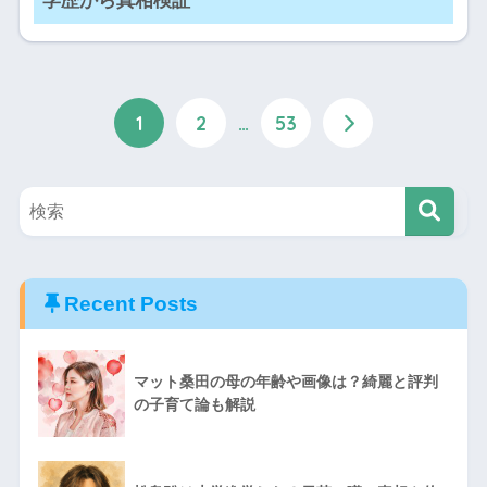
学歴から真相検証
1
2
…
53
Recent Posts
マット桑田の母の年齢や画像は？綺麗と評判
の子育て論も解説