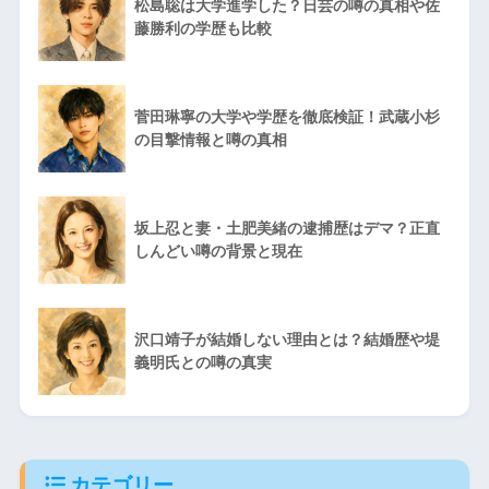
松島聡は大学進学した？日芸の噂の真相や佐
藤勝利の学歴も比較
菅田琳寧の大学や学歴を徹底検証！武蔵小杉
の目撃情報と噂の真相
坂上忍と妻・土肥美緒の逮捕歴はデマ？正直
しんどい噂の背景と現在
沢口靖子が結婚しない理由とは？結婚歴や堤
義明氏との噂の真実
カテゴリー