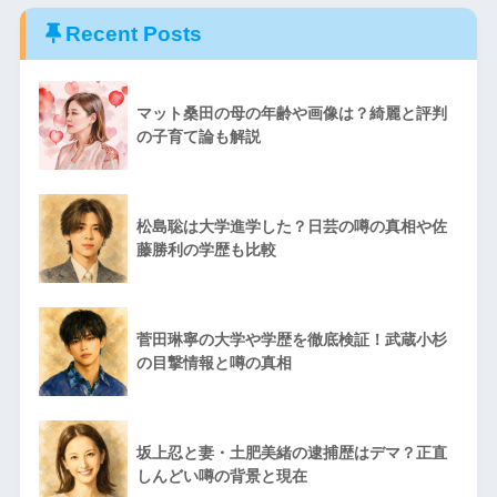
Recent Posts
マット桑田の母の年齢や画像は？綺麗と評判
の子育て論も解説
松島聡は大学進学した？日芸の噂の真相や佐
藤勝利の学歴も比較
菅田琳寧の大学や学歴を徹底検証！武蔵小杉
の目撃情報と噂の真相
坂上忍と妻・土肥美緒の逮捕歴はデマ？正直
しんどい噂の背景と現在