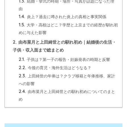
1.3.
結婚・挙式の時期・場所・写真が話題になった理
由
1.4.
炎上？過去に噂された炎上の真相と事実関係
1.5.
大学・高校はどこ？学歴と上京までの経歴が馴れ初
めに与えた影響
2.
由布菜月と上田綺世との馴れ初め｜結婚後の生活・
子供・収入面まで総まとめ
2.1.
子供は？第一子の報告・妊娠発表の時期と反響
2.2.
今後の育児・海外生活はどうなる？
2.3.
上田綺世の年俸は？クラブ移籍と年俸推移、家計
への影響
2.4.
由布菜月と上田綺世との馴れ初めについてのまと
め