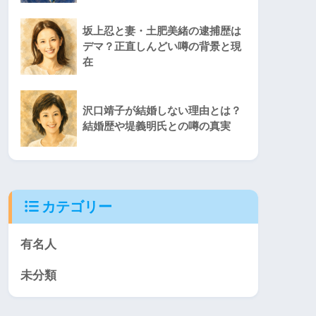
坂上忍と妻・土肥美緒の逮捕歴は
デマ？正直しんどい噂の背景と現
在
沢口靖子が結婚しない理由とは？
結婚歴や堤義明氏との噂の真実
カテゴリー
有名人
未分類