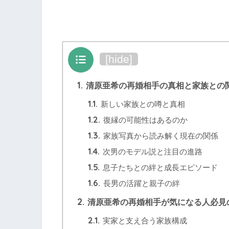
目次
[
hide
]
1.
清原亜希の再婚相手の真相と家族との
1.1.
新しい家族との噂と真相
1.2.
復縁の可能性はあるのか
1.3.
家族写真から読み解く現在の関係
1.4.
次男のモデル説と注目の進路
1.5.
息子たちとの絆と成長エピソード
1.6.
長男の活躍と親子の絆
2.
清原亜希の再婚相手が気になる人必見
2.1.
実家と支え合う家族構成