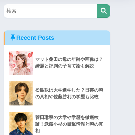
Recent Posts
マット桑田の母の年齢や画像は？
綺麗と評判の子育て論も解説
松島聡は大学進学した？日芸の噂
の真相や佐藤勝利の学歴も比較
菅田琳寧の大学や学歴を徹底検
証！武蔵小杉の目撃情報と噂の真
相