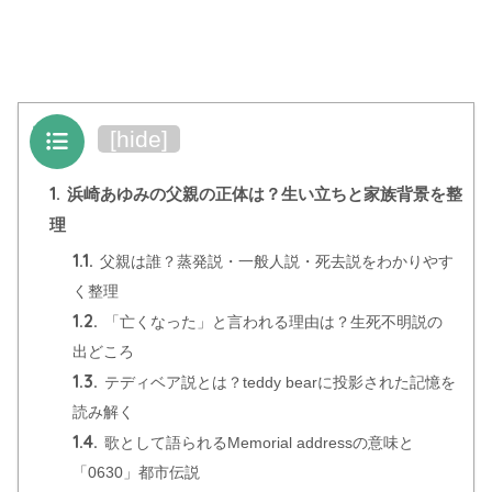
目次
[
hide
]
1.
浜崎あゆみの父親の正体は？生い立ちと家族背景を整
理
1.1.
父親は誰？蒸発説・一般人説・死去説をわかりやす
く整理
1.2.
「亡くなった」と言われる理由は？生死不明説の
出どころ
1.3.
テディベア説とは？teddy bearに投影された記憶を
読み解く
1.4.
歌として語られるMemorial addressの意味と
「0630」都市伝説