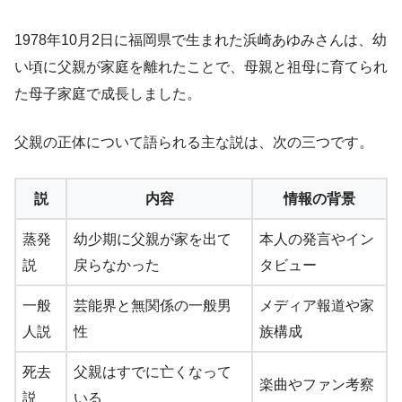
1978年10月2日に福岡県で生まれた浜崎あゆみさんは、幼
い頃に父親が家庭を離れたことで、母親と祖母に育てられ
た母子家庭で成長しました。
父親の正体について語られる主な説は、次の三つです。
説
内容
情報の背景
蒸発
幼少期に父親が家を出て
本人の発言やイン
説
戻らなかった
タビュー
一般
芸能界と無関係の一般男
メディア報道や家
人説
性
族構成
死去
父親はすでに亡くなって
楽曲やファン考察
説
いる