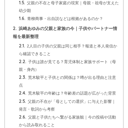
1.5.
父親の不在と母子家庭の現実｜母親・祖母が支えた
幼少期
1.6.
青柳商事・出自説などは根拠があるのか？
2.
浜崎あゆみの父親と家族の今｜子供やパートナー情
報を最新整理
2.1.
2人目の子供の父親は同じ相手？報道と本人発信か
ら確認できること
2.2.
子供は誰が見てる？育児体制と家族サポート（母
親・身内）
2.3.
荒木駿平と子供との関係は？噂が出る理由と注意
点
2.4.
荒木駿平の年齢は？年齢差の話題が広がった背景
2.5.
父親の不在が「母としての選択」に与えた影響｜
発言・歌詞から考察
2.6.
父親と子供たちへ繋がる家族観｜今の投稿や活動
から読み取れること