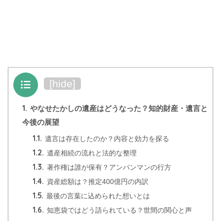
目次
[
hide
]
1.
やなせたかしの遺産はどうなった？知的財産・遺言と
今後の展望
1.1.
遺言は存在したのか？内容と効力を探る
1.2.
遺産相続の流れと法的な整理
1.3.
著作権は誰が保有？アンパンマンの行方
1.4.
資産総額は？推定400億円の内訳
1.5.
最後の言葉に込められた想いとは
1.6.
知恵袋ではどう語られている？世間の関心と声