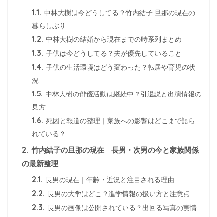
1.1.
中林大樹は今どうしてる？竹内結子 旦那の現在の
暮らしぶり
1.2.
中林大樹の結婚から現在までの時系列まとめ
1.3.
子供は今どうしてる？夫が優先していること
1.4.
子供の生活環境はどう変わった？転居や育児の状
況
1.5.
中林大樹の俳優活動は継続中？引退説と出演情報の
見方
1.6.
死因と報道の整理｜家族への影響はどこまで語ら
れている？
2.
竹内結子の旦那の現在｜長男・次男の今と家族関係
の最新整理
2.1.
長男の現在｜年齢・近況と注目される理由
2.2.
長男の大学はどこ？進学情報の扱い方と注意点
2.3.
長男の画像は公開されている？出回る写真の実情