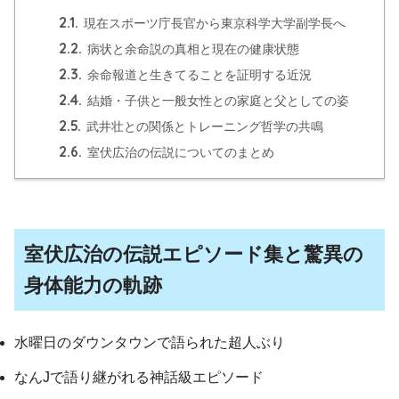
2.1.
現在スポーツ庁長官から東京科学大学副学長へ
2.2.
病状と余命説の真相と現在の健康状態
2.3.
余命報道と生きてることを証明する近況
2.4.
結婚・子供と一般女性との家庭と父としての姿
2.5.
武井壮との関係とトレーニング哲学の共鳴
2.6.
室伏広治の伝説についてのまとめ
室伏広治の伝説エピソード集と驚異の
身体能力の軌跡
水曜日のダウンタウンで語られた超人ぶり
なんJで語り継がれる神話級エピソード