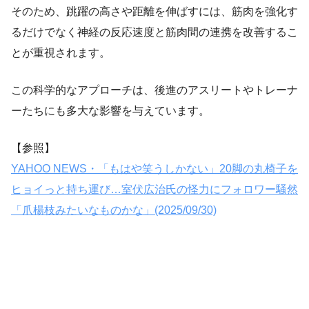
そのため、跳躍の高さや距離を伸ばすには、筋肉を強化す
るだけでなく神経の反応速度と筋肉間の連携を改善するこ
とが重視されます。
この科学的なアプローチは、後進のアスリートやトレーナ
ーたちにも多大な影響を与えています。
【参照】
YAHOO NEWS・「もはや笑うしかない」20脚の丸椅子を
ヒョイっと持ち運び…室伏広治氏の怪力にフォロワー騒然
「爪楊枝みたいなものかな」(2025/09/30)