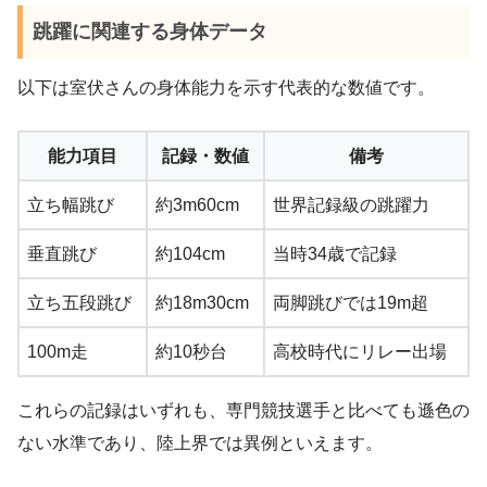
跳躍に関連する身体データ
以下は室伏さんの身体能力を示す代表的な数値です。
能力項目
記録・数値
備考
立ち幅跳び
約3m60cm
世界記録級の跳躍力
垂直跳び
約104cm
当時34歳で記録
立ち五段跳び
約18m30cm
両脚跳びでは19m超
100m走
約10秒台
高校時代にリレー出場
これらの記録はいずれも、専門競技選手と比べても遜色の
ない水準であり、陸上界では異例といえます。