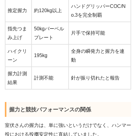
ハンドグリッパーCOC/N
推定握力
約120kg以上
o.3を完全制覇
指先つま
50kgバーベル
片手で保持可能
み上げ
プレート
ハイクリ
全身の瞬発力と握力を連
195kg
ーン
動
握力計測
計測不能
針が振り切れたと報告
結果
握力と競技パフォーマンスの関係
室伏さんの握力は、単に強いというだけでなく、ハンマー
投における投擲安定性に直結していました。