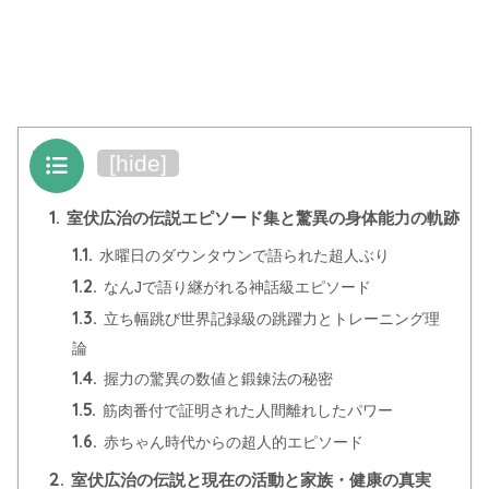
目次
[
hide
]
1.
室伏広治の伝説エピソード集と驚異の身体能力の軌跡
1.1.
水曜日のダウンタウンで語られた超人ぶり
1.2.
なんJで語り継がれる神話級エピソード
1.3.
立ち幅跳び世界記録級の跳躍力とトレーニング理
論
1.4.
握力の驚異の数値と鍛錬法の秘密
1.5.
筋肉番付で証明された人間離れしたパワー
1.6.
赤ちゃん時代からの超人的エピソード
2.
室伏広治の伝説と現在の活動と家族・健康の真実