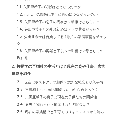
1.1.
矢田亜希子の関係はどうなったのか
1.2.
nanamiの関係は本当に再婚につながったのか
1.3.
矢田亜希子の息子の現在は？親権はどちらに？
1.4.
矢田亜希子との馴れ初めはドラマ共演だった？
1.5.
矢田亜希子は再婚してる？現在の家庭事情をチェッ
ク
1.6.
矢田亜希子の再婚と子供への影響は？母としての
現在地
2.
押尾学の再婚後の生活とは？現在の姿や仕事、家族
構成を紹介
2.1.
現在はホストクラブ顧問？意外な職業と収入事情
2.2.
再婚相手nanamiの関係はいつから始まった？
2.3.
矢田亜希子の息子と現在の子供たちの関係性
2.4.
過去に関わった沢尻エリカとの関係は？
2.5.
現在の家族構成と子育てぶりをインスタから読み