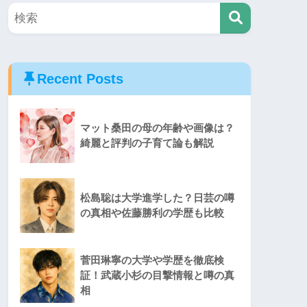
Recent Posts
マット桑田の母の年齢や画像は？
綺麗と評判の子育て論も解説
松島聡は大学進学した？日芸の噂
の真相や佐藤勝利の学歴も比較
菅田琳寧の大学や学歴を徹底検
証！武蔵小杉の目撃情報と噂の真
相