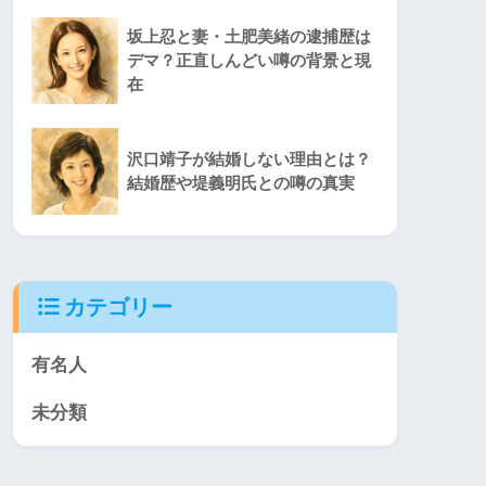
坂上忍と妻・土肥美緒の逮捕歴は
デマ？正直しんどい噂の背景と現
在
沢口靖子が結婚しない理由とは？
結婚歴や堤義明氏との噂の真実
カテゴリー
有名人
未分類