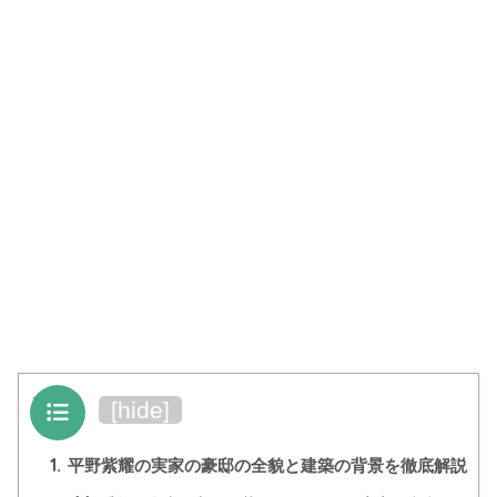
目次
[
hide
]
1.
平野紫耀の実家の豪邸の全貌と建築の背景を徹底解説