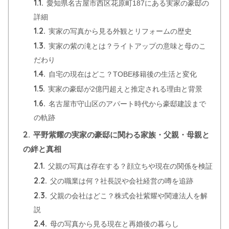
1.1.
愛知県名古屋市西区花原町187にある実家の豪邸の
詳細
1.2.
実家の写真から見る外観とリフォームの歴史
1.3.
実家の紫の滝とは？ライトアップの意味と母のこ
だわり
1.4.
自宅の現在はどこ？TOBE移籍後の生活と変化
1.5.
実家の豪邸が2億円超えと推定される理由と背景
1.6.
名古屋市守山区のアパート時代から豪邸建設まで
の軌跡
2.
平野紫耀の実家の豪邸に関わる家族・父親・母親と
の絆と真相
2.1.
父親の写真は存在する？顔立ちや現在の関係を検証
2.2.
父の職業は何？社長説や会社経営の噂を追跡
2.3.
父親の会社はどこ？株式会社紫耀や関連法人を解
説
2.4.
母の写真から見る現在と再婚後の暮らし