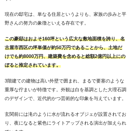
現在の邸宅は、単なる住居というよりも、家族の歩みと平
野さんの努力の象徴といえる存在です。
この豪邸はおよそ160坪という広大な敷地面積を誇り、名
古屋市西区の坪単価が約50万円であることから、土地だ
けでも約8000万円、建築費を含めると総額2億円以上にの
ぼると推定されています。
3階建ての建物は高い外壁で囲まれ、まるで要塞のような
重厚な佇まいが特徴です。外観は白を基調とした大理石調
のデザインで、近代的かつ芸術的な印象を与えています。
玄関前には滝のように水が流れるオブジェが設置されてお
り、夜になると紫色にライトアップされる演出が加えられ