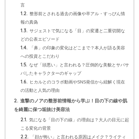
言
1.2.
整形前とされる過去の画像や卒アル・すっぴん情
報の真偽
1.3.
サジェストで気になる「目」の変遷と二重切開な
どの公表エピソード
1.4.
「鼻」の印象の変化はどこまで？本人が語る美容
への投資とこだわり
1.5.
なぜ「頭悪い」と言われる？圧倒的な美貌とサバサ
バしたキャラクターのギャップ
1.6.
ヒカルとのコラボ動画やSNS発信から紐解く現在
の活動と人気の理由
2.
進撃のノアの整形前情報から学ぶ！目の下の線や肌
を綺麗に保つ垢抜け美容法
2.1.
気になる「目の下の線」の理由は？大人の目元に起
こる変化の背景
2.2.
「顔が怖い」と言われる原因はメイク？ライティ