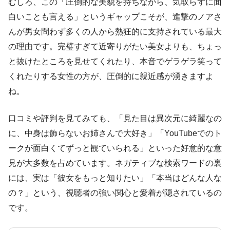
むしろ、この「圧倒的な美貌を持ちながら、気取らずに面
白いことも言える」というギャップこそが、進撃のノアさ
んが男女問わず多くの人から熱狂的に支持されている最大
の理由です。完璧すぎて近寄りがたい美女よりも、ちょっ
と抜けたところを見せてくれたり、本音でゲラゲラ笑って
くれたりする女性の方が、圧倒的に親近感が湧きますよ
ね。
口コミや評判を見てみても、「見た目は異次元に綺麗なの
に、中身は飾らないお姉さんで大好き」「YouTubeでのト
ークが面白くてずっと観ていられる」といった好意的な意
見が大多数を占めています。ネガティブな検索ワードの裏
には、実は「彼女をもっと知りたい」「本当はどんな人な
の？」という、視聴者の強い関心と愛着が隠されているの
です。