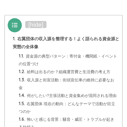
目次
[
hide
]
1.
右翼団体の収入源を整理する！よく語られる資金源と
実態の全体像
1.1.
資金源の典型パターン：寄付金・機関紙・イベント
の位置づけ
1.2.
給料は出るのか？組織運営費と生活費の考え方
1.3.
収入源と街宣活動：街頭宣伝車の維持に必要なお
金
1.4.
何がしたい?主張活動と資金集めが混同される理由
1.5.
右翼団体 現在の動向：どんなテーマで活動が目立
つのか
1.6.
怖いと感じる背景：騒音・威圧・トラブルが起き
る仕組み