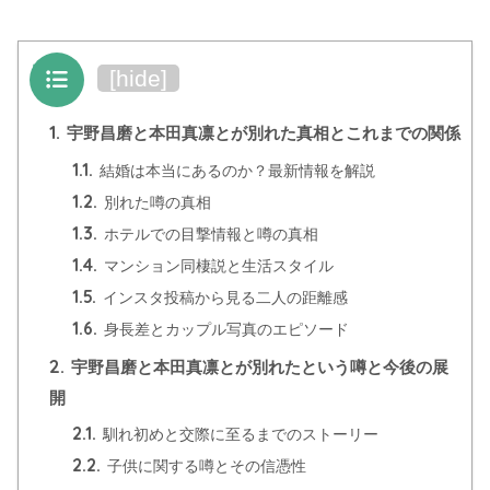
目次
[
hide
]
1.
宇野昌磨と本田真凛とが別れた真相とこれまでの関係
1.1.
結婚は本当にあるのか？最新情報を解説
1.2.
別れた噂の真相
1.3.
ホテルでの目撃情報と噂の真相
1.4.
マンション同棲説と生活スタイル
1.5.
インスタ投稿から見る二人の距離感
1.6.
身長差とカップル写真のエピソード
2.
宇野昌磨と本田真凛とが別れたという噂と今後の展
開
2.1.
馴れ初めと交際に至るまでのストーリー
2.2.
子供に関する噂とその信憑性