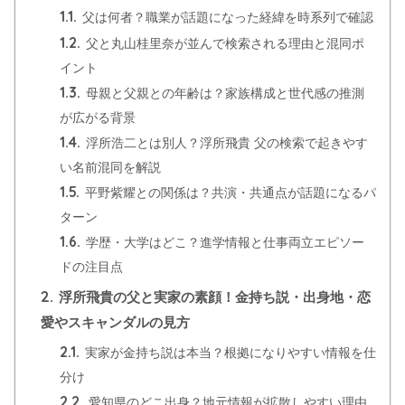
1.1.
父は何者？職業が話題になった経緯を時系列で確認
1.2.
父と丸山桂里奈が並んで検索される理由と混同ポ
イント
1.3.
母親と父親との年齢は？家族構成と世代感の推測
が広がる背景
1.4.
浮所浩二とは別人？浮所飛貴 父の検索で起きやす
い名前混同を解説
1.5.
平野紫耀との関係は？共演・共通点が話題になるパ
ターン
1.6.
学歴・大学はどこ？進学情報と仕事両立エピソー
ドの注目点
2.
浮所飛貴の父と実家の素顔！金持ち説・出身地・恋
愛やスキャンダルの見方
2.1.
実家が金持ち説は本当？根拠になりやすい情報を仕
分け
2.2.
愛知県のどこ出身？地元情報が拡散しやすい理由