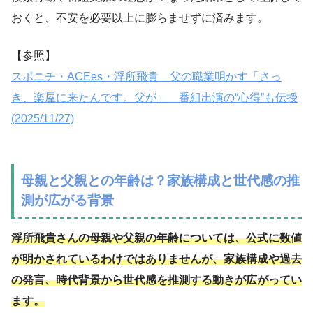
おくと、不安を必要以上に膨らませずに済みます。
【参照】
スポニチ・ACEes・浮所飛貴 父の職業明かす「さっ
き、楽屋に来たんです。父が」 番組出演の“心得”も伝授
(2025/11/27)
母親と父親との年齢は？家族構成と世代感の推
測が広がる背景
浮所飛貴さんの母親や父親の年齢については、公式に数値
が明かされているわけではありませんが、家族構成や過去
の発言、時代背景から世代感を推測する動きが広がってい
ます。