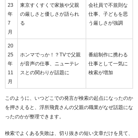
23
東京すくすくで家族や父親
会社員で不規則な
年
の厳しさと優しさが語られ
仕事、子どもを思
7
る
う厳しさが強調
月
20
25
ホンマでっか！？TVで父親
番組制作に携わる
年
が音声の仕事、ニューテレ
仕事として一気に
11
スとの関わりが話題に
検索が増加
月
このように、いつどこでの発言が検索の起点になったのか
を押さえると、浮所飛貴さんの父親の職業がなぜ話題にな
ったのかが整理できます。
検索でよくある失敗は、切り抜きの短い文章だけを見て、