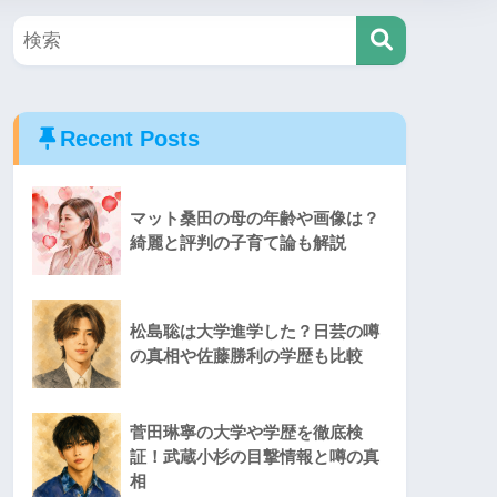
Recent Posts
マット桑田の母の年齢や画像は？
綺麗と評判の子育て論も解説
松島聡は大学進学した？日芸の噂
の真相や佐藤勝利の学歴も比較
菅田琳寧の大学や学歴を徹底検
証！武蔵小杉の目撃情報と噂の真
相