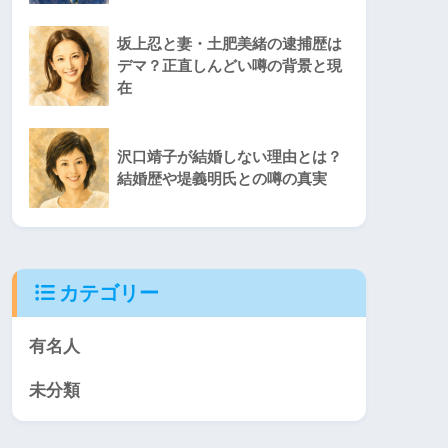
坂上忍と妻・土肥美緒の逮捕歴は
デマ？正直しんどい噂の背景と現
在
沢口靖子が結婚しない理由とは？
結婚歴や堤義明氏との噂の真実
カテゴリー
有名人
未分類