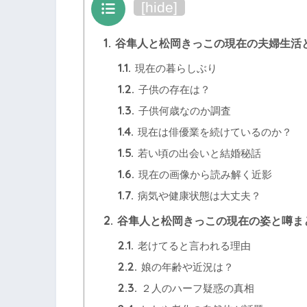
目次
[
hide
]
1.
谷隼人と松岡きっこの現在の夫婦生活
1.1.
現在の暮らしぶり
1.2.
子供の存在は？
1.3.
子供何歳なのか調査
1.4.
現在は俳優業を続けているのか？
1.5.
若い頃の出会いと結婚秘話
1.6.
現在の画像から読み解く近影
1.7.
病気や健康状態は大丈夫？
2.
谷隼人と松岡きっこの現在の姿と噂ま
2.1.
老けてると言われる理由
2.2.
娘の年齢や近況は？
2.3.
２人のハーフ疑惑の真相