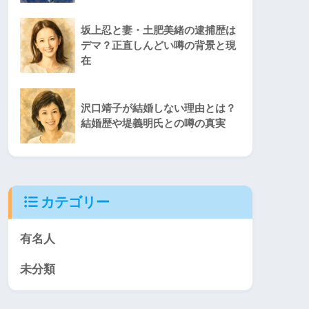
坂上忍と妻・土肥美緒の逮捕歴は
デマ？正直しんどい噂の背景と現
在
沢口靖子が結婚しない理由とは？
結婚歴や堤義明氏との噂の真実
カテゴリー
有名人
未分類