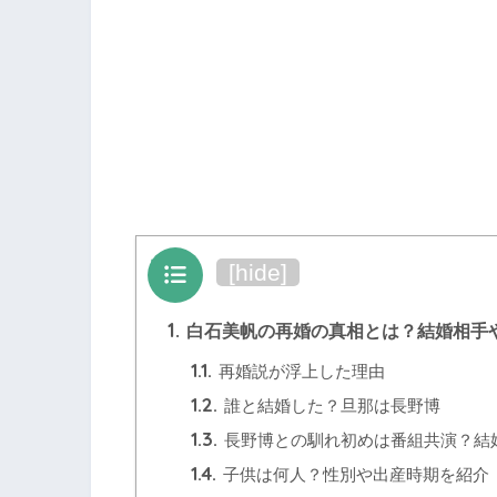
目次
[
hide
]
1.
白石美帆の再婚の真相とは？結婚相手
1.1.
再婚説が浮上した理由
1.2.
誰と結婚した？旦那は長野博
1.3.
長野博との馴れ初めは番組共演？結
1.4.
子供は何人？性別や出産時期を紹介