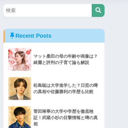
Recent Posts
マット桑田の母の年齢や画像は？
綺麗と評判の子育て論も解説
松島聡は大学進学した？日芸の噂
の真相や佐藤勝利の学歴も比較
菅田琳寧の大学や学歴を徹底検
証！武蔵小杉の目撃情報と噂の真
相