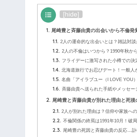
目次
[
hide
]
1.
尾崎豊と斉藤由貴の出会いから不倫発
1.1.
2人の運命的な出会いとは？雑誌対談
1.2.
2人の不倫はいつから？1990年秋
1.3.
フライデーに激写された小樽での決
1.4.
北海道旅行でお忍びデート！一般人
1.5.
名曲「アイラブユー（I LOVE Y
1.6.
斉藤由貴へ送られた手紙やメッセー
2.
尾崎豊と斉藤由貴が別れた理由と死後
2.1.
2人が別れた理由は？信仰や家族へ
2.2.
不倫関係の終焉は1991年10月！
2.3.
尾崎豊の死因と斉藤由貴の反応…訃