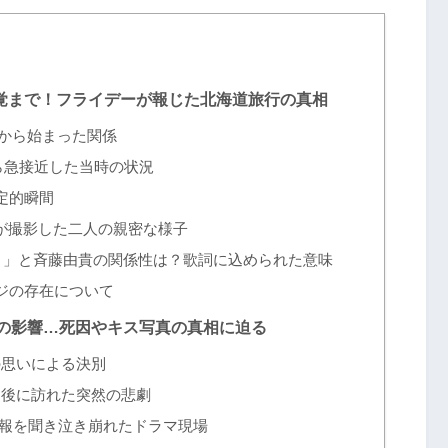
覚まで！フライデーが報じた北海道旅行の真相
から始まった関係
から急接近した当時の状況
定的瞬間
が撮影した二人の親密な様子
OU）」と斉藤由貴の関係性は？歌詞に込められた意味
ジの存在について
の影響…死因やキス写真の真相に迫る
の思いによる決別
破局後に訪れた突然の悲劇
報を聞き泣き崩れたドラマ現場