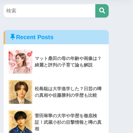
Recent Posts
マット桑田の母の年齢や画像は？
綺麗と評判の子育て論も解説
松島聡は大学進学した？日芸の噂
の真相や佐藤勝利の学歴も比較
菅田琳寧の大学や学歴を徹底検
証！武蔵小杉の目撃情報と噂の真
相