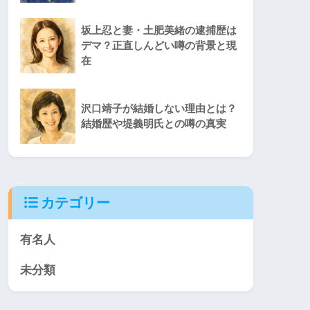
坂上忍と妻・土肥美緒の逮捕歴は
デマ？正直しんどい噂の背景と現
在
沢口靖子が結婚しない理由とは？
結婚歴や堤義明氏との噂の真実
カテゴリー
有名人
未分類