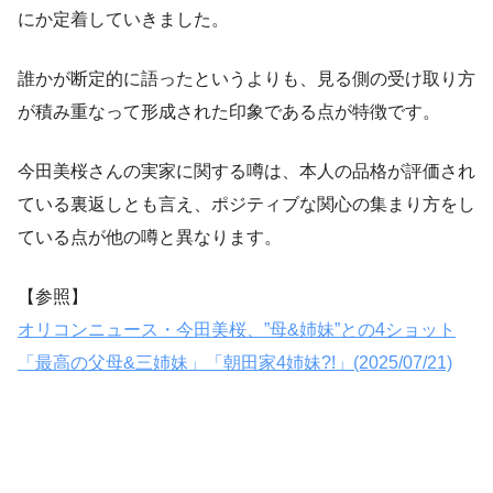
にか定着していきました。
誰かが断定的に語ったというよりも、見る側の受け取り方
が積み重なって形成された印象である点が特徴です。
今田美桜さんの実家に関する噂は、本人の品格が評価され
ている裏返しとも言え、ポジティブな関心の集まり方をし
ている点が他の噂と異なります。
【参照】
オリコンニュース・今田美桜、”母&姉妹”との4ショット
「最高の父母&三姉妹」「朝田家4姉妹?!」(2025/07/21)