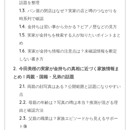
話題を整理
1.3.
パン屋の閉店はなぜ？実家の店と噂のつながりを
時系列で確認
1.4.
金持ちは習い事から分かる？ピアノ歴などの見方
1.5.
実家が金持ちを検索する人が知りたいポイントまと
め
1.6.
実家が金持ち情報の注意点は？未確認情報を断定
しない書き方
2.
今田美桜の実家が金持ちの真相に近づく家族情報ま
とめ！両親・国籍・兄弟の話題
2.1.
両親の顔写真はある？公開範囲と話題になりやすい
点
2.2.
母親の年齢は？写真の噂は本当？推測が混ざる理
由と確認方法
2.3.
父親の職業は？家族エピソードから見えるサポー
ト像