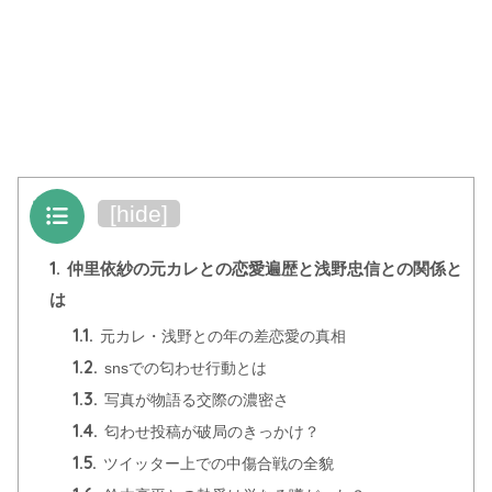
目次
[
hide
]
1.
仲里依紗の元カレとの恋愛遍歴と浅野忠信との関係と
は
1.1.
元カレ・浅野との年の差恋愛の真相
1.2.
snsでの匂わせ行動とは
1.3.
写真が物語る交際の濃密さ
1.4.
匂わせ投稿が破局のきっかけ？
1.5.
ツイッター上での中傷合戦の全貌