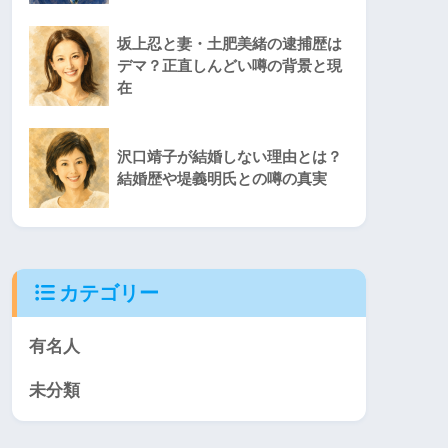
坂上忍と妻・土肥美緒の逮捕歴は
デマ？正直しんどい噂の背景と現
在
沢口靖子が結婚しない理由とは？
結婚歴や堤義明氏との噂の真実
カテゴリー
有名人
未分類