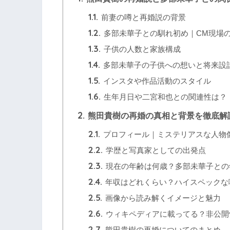
1.1.
前妻の噂と再婚説の背景
1.2.
多部未華子との馴れ初め｜CM現場
1.3.
子供の人数と家族構成
1.4.
多部未華子の子供への想いと将来設
1.5.
インスタや作品活動のスタイル
1.6.
生年月日や二宮和也との関連性は？
2.
熊田貴樹の再婚の真相と背景を徹底解
2.1.
プロフィール｜ミステリアスな人物
2.2.
学歴と写真家としての出発点
2.3.
現在の年齢は何歳？多部未華子との
2.4.
年収はどれくらい？ハイスペックな
2.5.
画像から読み解くイメージと魅力
2.6.
ウィキペディアに載ってる？非公開
2.7.
熊田貴樹の再婚についてのまとめ