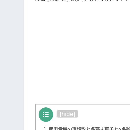
目次
[
hide
]
1.
熊田貴樹の再婚説と多部未華子との関