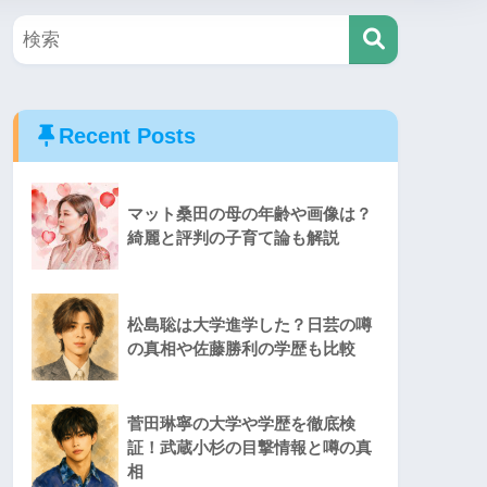
Recent Posts
マット桑田の母の年齢や画像は？
綺麗と評判の子育て論も解説
松島聡は大学進学した？日芸の噂
の真相や佐藤勝利の学歴も比較
菅田琳寧の大学や学歴を徹底検
証！武蔵小杉の目撃情報と噂の真
相