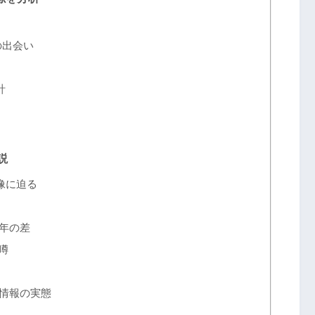
の出会い
計
説
像に迫る
年の差
噂
情報の実態