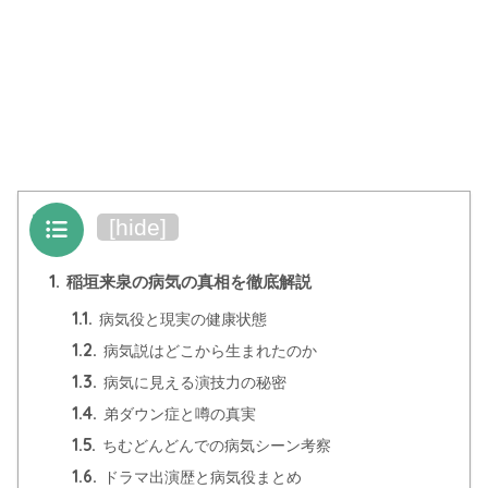
目次
[
hide
]
1.
稲垣来泉の病気の真相を徹底解説
1.1.
病気役と現実の健康状態
1.2.
病気説はどこから生まれたのか
1.3.
病気に見える演技力の秘密
1.4.
弟ダウン症と噂の真実
1.5.
ちむどんどんでの病気シーン考察
1.6.
ドラマ出演歴と病気役まとめ