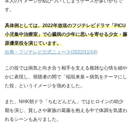
本人のイメージが結びついてしまうケースが多いからで
す。
具体例としては、2022年放送のフジテレビドラマ「PICU
小児集中治療室」で心臓病の少年に思いを寄せる少女・藤
原優里役を演じています。
出典・フジテレビ公式ニュース(2022/11/14)
この役では病気と向き合う相手を支える複雑な心情を細や
かに表現し、視聴者の間で「稲垣来泉＝病気をテーマにし
た役」というイメージを強めました。
また、NHK朝ドラ「ちむどんどん」ではヒロインの幼少
期を演じ、貧しさや家族の葛藤を抱える中で体調を気遣わ
れるシーンもありました。