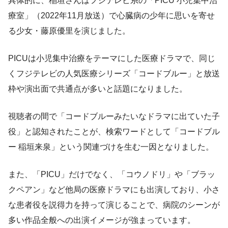
具体的に、稲垣さんはフジテレビ系の「PICU 小児集中治
療室」（2022年11月放送）で心臓病の少年に思いを寄せ
る少女・藤原優里を演じました。
PICUは小児集中治療をテーマにした医療ドラマで、同じ
くフジテレビの人気医療シリーズ「コードブルー」と放送
枠や演出面で共通点が多いと話題になりました。
視聴者の間で「コードブルーみたいなドラマに出ていた子
役」と認知されたことが、検索ワードとして「コードブル
ー 稲垣来泉」という関連づけを生む一因となりました。
また、「PICU」だけでなく、「コウノドリ」や「ブラッ
クペアン」など他局の医療ドラマにも出演しており、小さ
な患者役を説得力を持って演じることで、病院のシーンが
多い作品全般への出演イメージが強まっています。