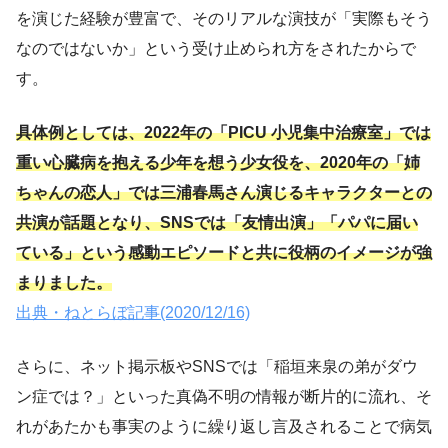
を演じた経験が豊富で、そのリアルな演技が「実際もそう
なのではないか」という受け止められ方をされたからで
す。
具体例としては、2022年の「PICU 小児集中治療室」では
重い心臓病を抱える少年を想う少女役を、2020年の「姉
ちゃんの恋人」では三浦春馬さん演じるキャラクターとの
共演が話題となり、SNSでは「友情出演」「パパに届い
ている」という感動エピソードと共に役柄のイメージが強
まりました。
出典・ねとらぼ記事(2020/12/16)
さらに、ネット掲示板やSNSでは「稲垣来泉の弟がダウ
ン症では？」といった真偽不明の情報が断片的に流れ、そ
れがあたかも事実のように繰り返し言及されることで病気