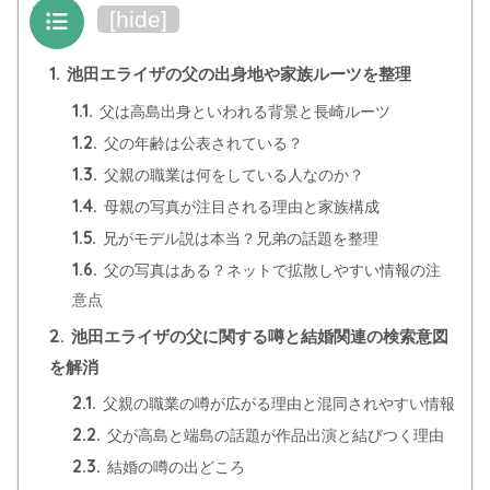
目次
[
hide
]
1.
池田エライザの父の出身地や家族ルーツを整理
1.1.
父は高島出身といわれる背景と長崎ルーツ
1.2.
父の年齢は公表されている？
1.3.
父親の職業は何をしている人なのか？
1.4.
母親の写真が注目される理由と家族構成
1.5.
兄がモデル説は本当？兄弟の話題を整理
1.6.
父の写真はある？ネットで拡散しやすい情報の注
意点
2.
池田エライザの父に関する噂と結婚関連の検索意図
を解消
2.1.
父親の職業の噂が広がる理由と混同されやすい情報
2.2.
父が高島と端島の話題が作品出演と結びつく理由
2.3.
結婚の噂の出どころ