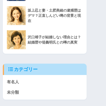
坂上忍と妻・土肥美緒の逮捕歴は
デマ？正直しんどい噂の背景と現
在
沢口靖子が結婚しない理由とは？
結婚歴や堤義明氏との噂の真実
カテゴリー
有名人
未分類