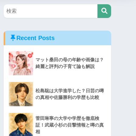
Recent Posts
マット桑田の母の年齢や画像は？
綺麗と評判の子育て論も解説
松島聡は大学進学した？日芸の噂
の真相や佐藤勝利の学歴も比較
菅田琳寧の大学や学歴を徹底検
証！武蔵小杉の目撃情報と噂の真
相