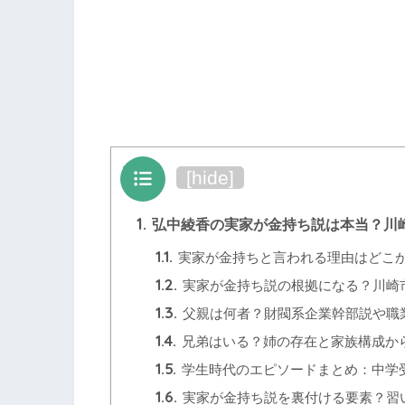
目次
[
hide
]
1.
弘中綾香の実家が金持ち説は本当？川
1.1.
実家が金持ちと言われる理由はどこ
1.2.
実家が金持ち説の根拠になる？川崎
1.3.
父親は何者？財閥系企業幹部説や職
1.4.
兄弟はいる？姉の存在と家族構成か
1.5.
学生時代のエピソードまとめ：中学
1.6.
実家が金持ち説を裏付ける要素？習