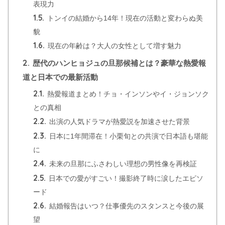
表現力
1.5.
トンイの結婚から14年！現在の活動と変わらぬ美
貌
1.6.
現在の年齢は？大人の女性として増す魅力
2.
歴代のハンヒョジュの旦那候補とは？豪華な熱愛報
道と日本での最新活動
2.1.
熱愛報道まとめ！チョ・インソンやイ・ジョンソク
との真相
2.2.
出演の人気ドラマが熱愛説を加速させた背景
2.3.
日本に1年間滞在！小栗旬との共演で日本語も堪能
に
2.4.
未来の旦那にふさわしい理想の男性像を再検証
2.5.
日本での愛がすごい！撮影終了時に涙したエピソ
ード
2.6.
結婚報告はいつ？仕事優先のスタンスと今後の展
望