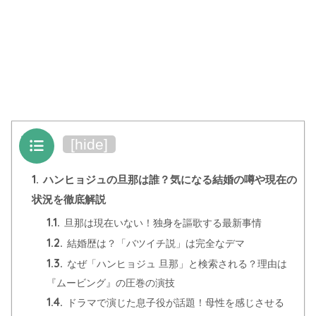
目次
[
hide
]
1.
ハンヒョジュの旦那は誰？気になる結婚の噂や現在の
状況を徹底解説
1.1.
旦那は現在いない！独身を謳歌する最新事情
1.2.
結婚歴は？「バツイチ説」は完全なデマ
1.3.
なぜ「ハンヒョジュ 旦那」と検索される？理由は
『ムービング』の圧巻の演技
1.4.
ドラマで演じた息子役が話題！母性を感じさせる